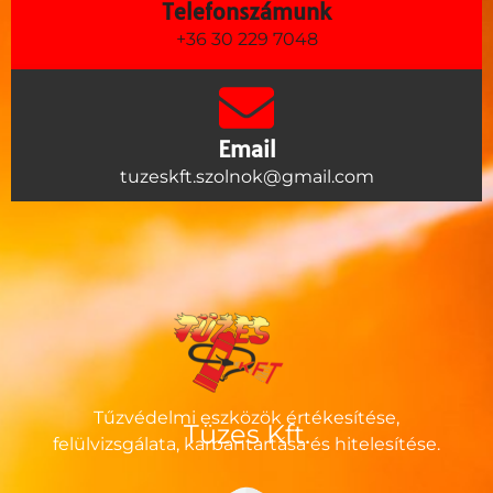
Telefonszámunk
+36 30 229 7048
Email
tuzeskft.szolnok@gmail.com
Tűzvédelmi eszközök értékesítése,
Tüzes Kft.
felülvizsgálata, karbantartása és hitelesítése.