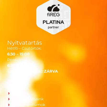
Nyitvatartás
Hétfő – Csütörtök:
6:30 – 15:00
Péntek:
6:30 – 12:30
Szombat-Vasárnap:
ZÁRVA
Oldalak
Rólunk
Szolgáltatásaink
Dokumentumok