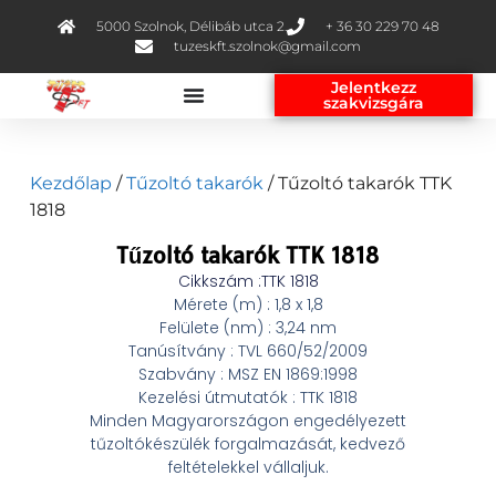
5000 Szolnok, Délibáb utca 2.
+ 36 30 229 70 48
tuzeskft.szolnok@gmail.com
Jelentkezz
szakvizsgára
Kezdőlap
/
Tűzoltó takarók
/ Tűzoltó takarók TTK
1818
Tűzoltó takarók TTK 1818
Cikkszám :TTK 1818
Mérete (m) : 1,8 x 1,8
Felülete (nm) : 3,24 nm
Tanúsítvány : TVL 660/52/2009
Szabvány : MSZ EN 1869:1998
Kezelési útmutatók : TTK 1818
Minden Magyarországon engedélyezett
tűzoltókészülék forgalmazását, kedvező
feltételekkel vállaljuk.