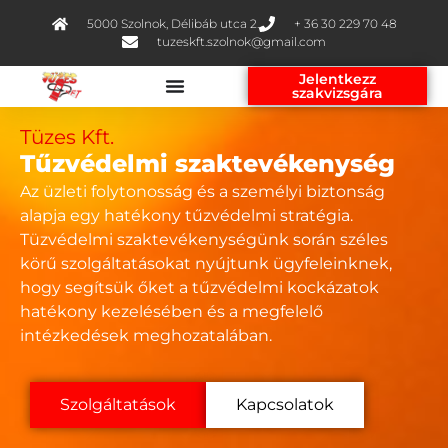
5000 Szolnok, Délibáb utca 2.
+ 36 30 229 70 48
tuzeskft.szolnok@gmail.com
Jelentkezz
szakvizsgára
Tüzes Kft.
Tűzvédelmi szaktevékenység
Az üzleti folytonosság és a személyi biztonság
alapja egy hatékony tűzvédelmi stratégia.
Tüzvédelmi szaktevékenységünk során széles
körű szolgáltatásokat nyújtunk ügyfeleinknek,
hogy segítsük őket a tűzvédelmi kockázatok
hatékony kezelésében és a megfelelő
intézkedések meghozatalában.
Szolgáltatások
Kapcsolatok