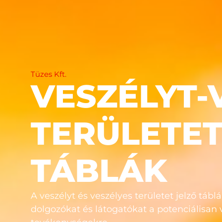
Tüzes Kft.
VESZÉLYT-
TERÜLETET
TÁBLÁK
A veszélyt és veszélyes területet jelző tábl
dolgozókat és látogatókat a potenciálisan 