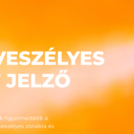
VESZÉLYES
 JELZŐ
ák figyelmeztetik a
veszélyes zónákra és