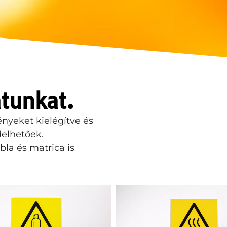
atunkat.
nyeket kielégítve és
delhetőek.
ábla és matrica is