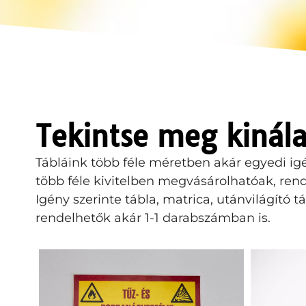
Tekintse meg kinál
Tábláink több féle méretben akár egyedi igé
több féle kivitelben megvásárolhatóak, ren
Igény szerinte tábla, matrica, utánvilágító t
rendelhetők akár 1-1 darabszámban is.