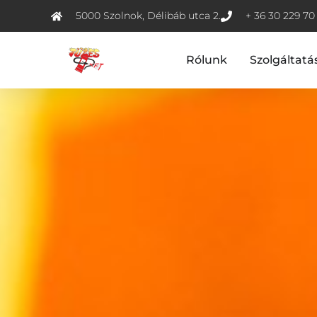
5000 Szolnok, Délibáb utca 2.
+ 36 30 229 70
Rólunk
Szolgáltatá