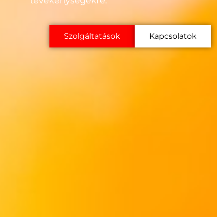
tevékenységekre.
Szolgáltatások
Kapcsolatok