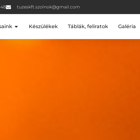
 48
tuzeskft.szolnok@gmail.com
saink
Készülékek
Táblák, feliratok
Galéria